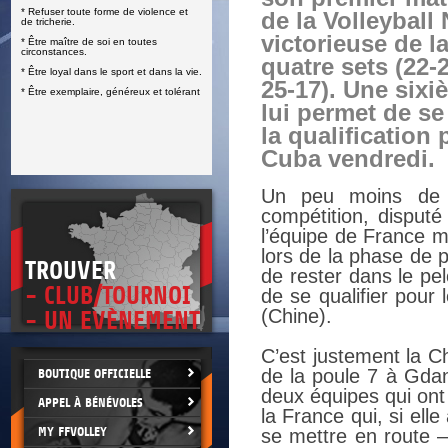
* Refuser toute forme de violence et
de la Volleyball
E
de tricherie.
victorieuse de l
* Être maître de soi en toutes
circonstances.
quatre sets (22-2
* Être loyal dans le sport et dans la vie.
25-17). Une sixi
* Être exemplaire, généreux et tolérant
lui permet de s
la qualification 
Cuba vendredi.
Un peu moins de t
compétition, disputé 
l’équipe de France 
lors de la phase de p
TROUVER
de rester dans le pe
- CLUB/TOURNOI
de se qualifier pour 
(Chine).
- UN EVÈNEMENT
C’est justement la C
de la poule 7 à Gdan
BOUTIQUE OFFICIELLE
deux équipes qui ont
APPEL À BÉNÉVOLES
la France qui, si elle
MY FFVOLLEY
se mettre en route –