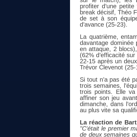
sur le match), les 
profiter d’une petit
break décisif, Théo F
de set à son équip
d’avance (25-23).
La quatrième, entam
davantage dominée p
en attaque, 2 blocs)
(62% d’efficacité sur
22-15 après un deuxi
Trévor Clevenot (25-
Si tout n’a pas été 
trois semaines, l’équ
trois points. Elle v
affiner son jeu avan
dimanche, dans l’ordr
au plus vite sa qualif
La réaction de Bar
"C'était le premier m
de deux semaines qu