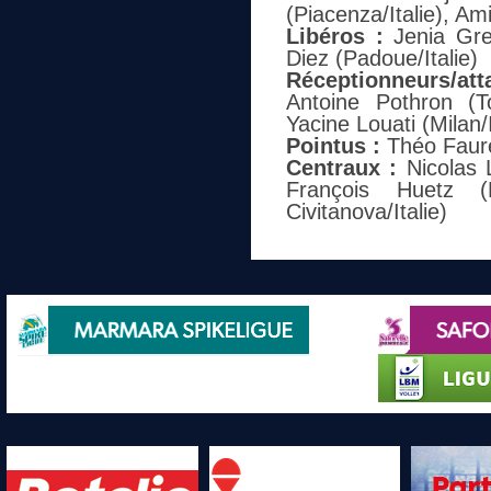
(Piacenza/Italie), Am
Libéros :
Jenia Greb
Diez (Padoue/Italie)
Réceptionneurs/att
Antoine Pothron (T
Yacine Louati (Milan
Pointus :
Théo Faure 
Centraux :
Nicolas L
François Huetz (
Civitanova/Italie)