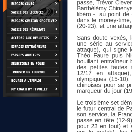
passe, Trévor Cleven
ESPACES CLUBS
Barthélémy Chinenyez
SAISIE DES LICENCES
libéro -, au point d
dans le money-time,
ESPACES GESTION SPORTIVE
(20-23), et une atta
SAISIE DES RÉSULTATS
Sans doute vexés, 
ACCÉDER AUX RÉSULTATS
une série au servi
ESPACES ENTRAÎNEURS
attaque), qui signe 
Théo Faure puis Ni
ESPACES ARBITRES
bouillant entraîneur
SÉLECTIONS EN PÔLES
des petites fautes 
TROUVER UN TOURNOI
12/17
en attaque),
olympiques (15-10). 
BOURSE À L'EMPLOI
chinoises pour se pr
MY COACH BY FFVOLLEY
marqueur du jour (19 
Le troisième set dém
le futur central de 
son service, la Fran
passe en tête (12-9
pour 23 en tout) et 