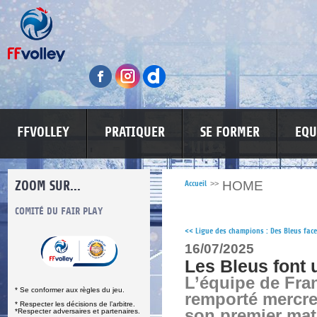
FFVOLLEY
PRATIQUER
SE FORMER
EQU
ZOOM SUR...
HOME
Accueil
>>
S
COMITÉ DU FAIR PLAY
LUTTE CONTRE LES VIOLENCES
MA PETITE
<<
Ligue des champions : Des Bleus fac
16/07/2025
Les Bleus font 
L’équipe de Fra
* Se conformer aux règles du jeu.
remporté mercr
* Respecter les décisions de l’arbitre.
son premier mat
*Respecter adversaires et partenaires.