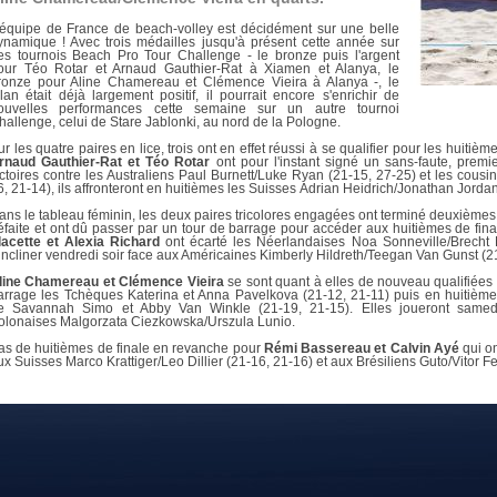
DOCUMENTS UTILES
SITUATION SANITAIR
'équipe de France de beach-volley est décidément sur une belle
COVID-19
ynamique ! Avec trois médailles jusqu'à présent cette année sur
es tournois Beach Pro Tour Challenge - le bronze puis l'argent
CLIQUEZ ICI
our Téo Rotar et Arnaud Gauthier-Rat à Xiamen et Alanya, le
>
ronze pour Aline Chamereau et Clémence Vieira à Alanya -, le
ilan était déjà largement positif, il pourrait encore s'enrichir de
ouvelles performances cette semaine sur un autre tournoi
hallenge, celui de Stare Jablonki, au nord de la Pologne.
ur les quatre paires en lice, trois ont en effet réussi à se qualifier pour les huitièm
rnaud Gauthier-Rat et Téo Rotar
ont pour l'instant signé un sans-faute, premi
ictoires contre les Australiens Paul Burnett/Luke Ryan (21-15, 27-25) et les cousi
6, 21-14), ils affronteront en huitièmes les Suisses Adrian Heidrich/Jonathan Jordan
ans le tableau féminin, les deux paires tricolores engagées ont terminé deuxièmes
éfaite et ont dû passer par un tour de barrage pour accéder aux huitièmes de fin
lacette et Alexia Richard
ont écarté les Néerlandaises Noa Sonneville/Brecht 
'incliner vendredi soir face aux Américaines Kimberly Hildreth/Teegan Van Gunst (2
line Chamereau et Clémence Vieira
se sont quant à elles de nouveau qualifiées 
arrage les Tchèques Katerina et Anna Pavelkova (21-12, 21-11) puis en huitièm
e Savannah Simo et Abby Van Winkle (21-19, 21-15). Elles joueront samedi
olonaises Malgorzata Ciezkowska/Urszula Lunio.
as de huitièmes de finale en revanche pour
Rémi Bassereau et Calvin Ayé
qui o
ux Suisses Marco Krattiger/Leo Dillier (21-16, 21-16) et aux Brésiliens Guto/Vitor Fe