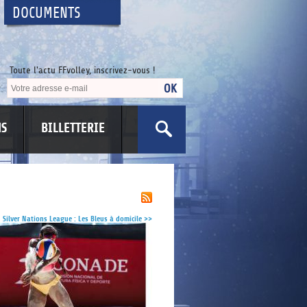
DOCUMENTS
Toute l'actu FFvolley, inscrivez-vous !
NS
BILLETTERIE
US
Silver Nations League : Les Bleus à domicile
>>