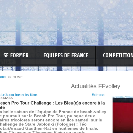
SE FORMER
EQUIPES DE FRANCE
COMPETITIO
cueil
>>
HOME
Actualités FFvolley
RE LES VIOLENCES
MA PETITE SPONSO
INFORMATIONS CORONAVIR
<
Le Japon frustre les Bleus
Voir tout
7/06/2025
each Pro Tour Challenge : Les Bleu(e)s encore à la
ête
a belle saison de l'équipe de France de beach-volley
e poursuit sur le Beach Pro Tour, puisque deux
aires tricolores seront encore en lice samedi sur le
hallenge de Stare Jablonki (Pologne) : Téo
otar/Arnaud Gauthier-Rat en huitièmes de finale,
line Chamereau/Clémence Vieira en quarts.