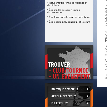
DOCUMENTS UTILES
* Refuser toute forme de violence et
SITUATION SANITAIRE
de tricherie.
L
COVID-19
d
* Être maître de soi en toutes
d
circonstances.
CLIQUEZ ICI
p
>
* Être loyal dans le sport et dans la vie.
b
b
* Être exemplaire, généreux et tolérant
n
C
S
A
v
1
D
d
P
s
A
TROUVER
b
d
- CLUB/TOURNOI
P
- UN EVÈNEMENT
P
a
BOUTIQUE OFFICIELLE
APPEL À BÉNÉVOLES
MY FFVOLLEY