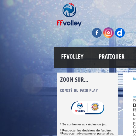
FFVOLLEY
PRATIQUER
ZOOM SUR...
Ac
INFORMATIONS CORONAVIRUS
COMITÉ DU FAIR PLAY
LUTTE CONT
<
2
B
f
L
s
p
* Se conformer aux règles du jeu.
C
* Respecter les décisions de l’arbitre.
R
*Respecter adversaires et partenaires.
A