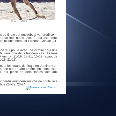
E
Photo : FIVB
es de finale qui ont débuté vendredi soir :
ers de leur poule avec à leur actif deux
ns chiliens Marco et Esteban Grimalt (21-
.
 de leur poule avec une victoire pour une
ale, remporté dans les deux cas :
Lézana
Piersma (21-19, 13-21, 15-12) avant de
1-18, 21-11).
pour les quarts de finale en dominant en
es une autre paire amércaine, composée
 leur place en demi-finales face aux
nt perdu leurs deux matchs de poule face
lipe (24-22, 26-24).