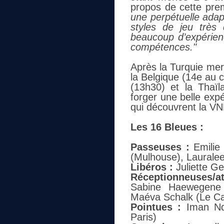
propos de cette prem
une perpétuelle adap
styles de jeu très 
beaucoup d’expérien
compétences."
Après la Turquie merc
la Belgique (14e au 
(13h30) et la Thaï
forger une belle exp
qui découvrent la VN
Les 16 Bleues :
Passeuses :
Emilie 
(Mulhouse), Laurale
Libéros :
Juliette Ge
Réceptionneuses/a
Sabine Haewegene 
Maéva Schalk (Le Ca
Pointues :
Iman Ndia
Paris)