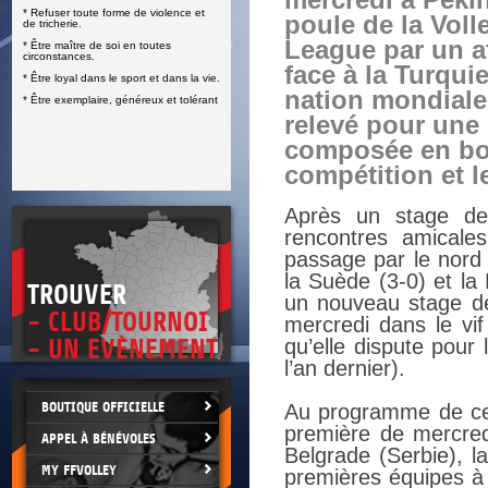
mercredi à Pékin
* Refuser toute forme de violence et
E
poule de la Voll
de tricherie.
League par un a
* Être maître de soi en toutes
circonstances.
face à la Turqui
* Être loyal dans le sport et dans la vie.
nation mondiale
* Être exemplaire, généreux et tolérant
relevé pour une
composée en bon
compétition et l
Après un stage de
rencontres amicales
passage par le nord 
la Suède (3-0) et la 
TROUVER
un nouveau stage de 
- CLUB/TOURNOI
mercredi dans le vif
- UN EVÈNEMENT
qu’elle dispute pour 
l’an dernier).
BOUTIQUE OFFICIELLE
Au programme de cett
première de mercred
APPEL À BÉNÉVOLES
Belgrade (Serbie), l
MY FFVOLLEY
premières équipes à 