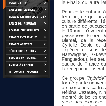
le Final 8 qui aura li
ESPACES CLUBS
SAISIE DES LICENCES
Pour cette entame à 
terminé, ce qui lui 
ESPACES GESTION SPORTIVE
culture différente, 
SAISIE DES RÉSULTATS
en partie de joueuses
le 16 mai, n’avaient 
ACCÉDER AUX RÉSULTATS
passeuses Enora Dan
ESPACES ENTRAÎNEURS
Biemel, de la réce
ESPACES ARBITRES
Cyrielle Depie et 
expérience sous le
SÉLECTIONS EN PÔLES
Haewegene, Guewe
TROUVER UN TOURNOI
Fanguedou), les seul
équipe de France éta
BOURSE À L'EMPLOI
la réceptionneuse/at
MY COACH BY FFVOLLEY
Ce groupe
"hybride"
formé par le nouveau
de certaines cadre
Héléna Cazaute, Nin
montré de belles cho
avec des joueuses q