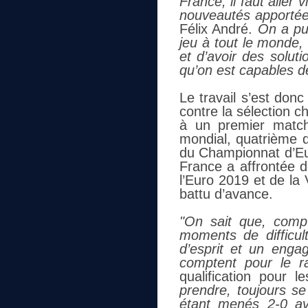
France, il faut aller
nouveautés apportée
Félix André.
On a pu
jeu à tout le monde,
et d’avoir des soluti
qu’on est capables de
Le travail s’est don
contre la sélection c
à un premier match
mondial, quatrième d
du Championnat d’Eu
France a affrontée d
l’Euro 2019 et de la 
battu d’avance.
"On sait que, compt
moments de difficul
d’esprit et un engag
comptent pour le r
qualification pour 
prendre, toujours se
étant menés 2-0 av