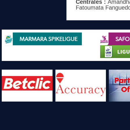
Centrales :
Amandha S
Fatoumata Fanguedo