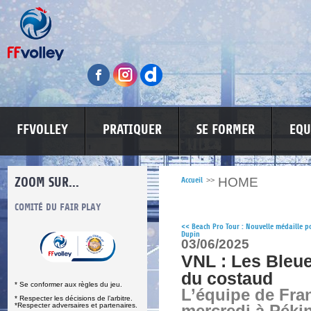
FFVOLLEY
PRATIQUER
SE FORMER
EQU
ZOOM SUR...
HOME
Accueil
>>
S
COMITÉ DU FAIR PLAY
LUTTE CONTRE LES VIOLENCES
MA PETITE
<<
Beach Pro Tour : Nouvelle médaille p
Dupin
03/06/2025
VNL : Les Bleue
du costaud
* Se conformer aux règles du jeu.
L’équipe de Fra
* Respecter les décisions de l’arbitre.
*Respecter adversaires et partenaires.