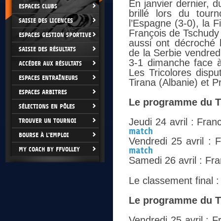
En janvier dernier, 
ESPACES CLUBS
brillé lors du tour
SAISIE DES LICENCES
l’Espagne (3-0), la Fi
François de Tschudy é
ESPACES GESTION SPORTIVE
aussi ont décroché l
SAISIE DES RÉSULTATS
de la Serbie vendredi
3-1 dimanche face à
ACCÉDER AUX RÉSULTATS
Les Tricolores dispu
ESPACES ENTRAÎNEURS
Tirana (Albanie) et P
ESPACES ARBITRES
Le programme du T
SÉLECTIONS EN PÔLES
Jeudi 24 avril : Fra
TROUVER UN TOURNOI
match
BOURSE À L'EMPLOI
Vendredi 25 avril : 
MY COACH BY FFVOLLEY
match
Samedi 26 avril : Fr
Le classement final :
Le programme du TQ
Vendredi 25 avril : 