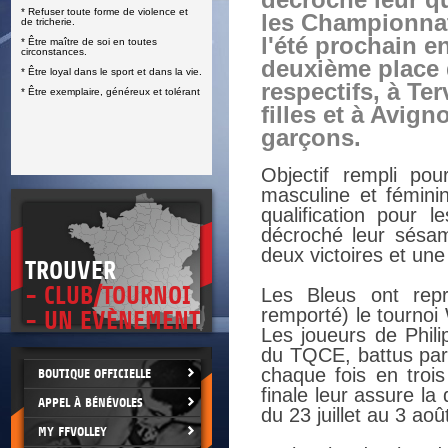
décroché leur qu
* Refuser toute forme de violence et
E
les Championna
de tricherie.
l'été prochain e
* Être maître de soi en toutes
circonstances.
deuxième place
* Être loyal dans le sport et dans la vie.
respectifs, à Ter
* Être exemplaire, généreux et tolérant
filles et à Avign
garçons.
Objectif rempli po
masculine et fémini
qualification pour
décroché leur sésa
deux victoires et une 
TROUVER
- CLUB/TOURNOI
Les Bleus ont repr
remporté) le tournoi
- UN EVÈNEMENT
Les joueurs de Phili
du TQCE, battus par 
chaque fois en trois
BOUTIQUE OFFICIELLE
finale leur assure l
APPEL À BÉNÉVOLES
du 23 juillet au 3 ao
MY FFVOLLEY