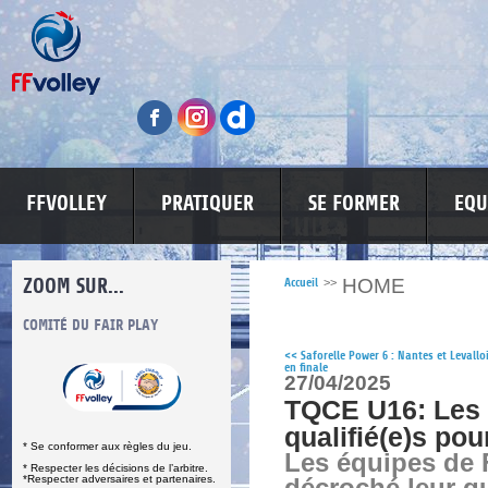
FFVOLLEY
PRATIQUER
SE FORMER
EQU
ZOOM SUR...
HOME
Accueil
>>
S
COMITÉ DU FAIR PLAY
LUTTE CONTRE LES VIOLENCES
MA PETITE
<<
Saforelle Power 6 : Nantes et Levallo
en finale
27/04/2025
TQCE U16: Les 
qualifié(e)s pou
* Se conformer aux règles du jeu.
Les équipes de 
* Respecter les décisions de l’arbitre.
*Respecter adversaires et partenaires.