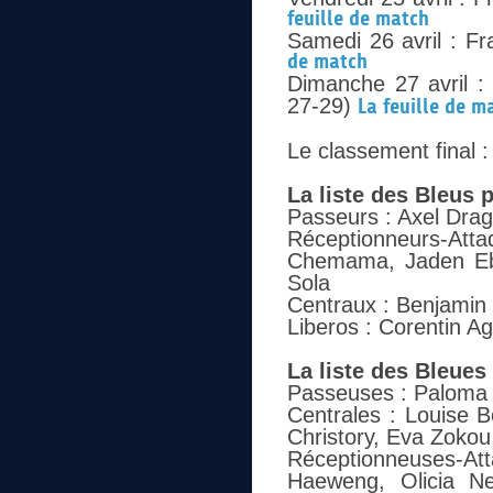
feuille de match
Samedi 26 avril : F
de match
Dimanche 27 avril :
27-29)
La feuille de m
Le classement final :
La liste des Bleus 
Passeurs : Axel Dragh
Réceptionneurs-Att
Chemama, Jaden Ebag
Sola
Centraux : Benjamin
Liberos : Corentin Ag
La liste des Bleue
Passeuses : Paloma 
Centrales : Louise 
Christory, Eva Zokou
Réceptionneuses-At
Haeweng, Olicia Ne