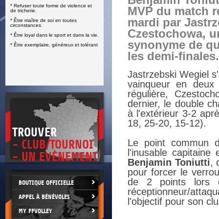
Benjamin Toniutt
* Refuser toute forme de violence et
E
MVP du match r
de tricherie.
mardi par Jastrz
* Être maître de soi en toutes
circonstances.
Czestochowa, un
* Être loyal dans le sport et dans la vie.
synonyme de qua
* Être exemplaire, généreux et tolérant
les demi-finales.
Jastrzebski Wegiel s'
vainqueur en deux 
régulière, Czestoc
dernier, le double c
à l'extérieur 3-2 ap
18, 25-20, 15-12).
TROUVER
Le point commun d
- CLUB/TOURNOI
l'inusable capitaine
- UN EVÈNEMENT
Benjamin Toniutti
, 
pour forcer le verro
de 2 points lors 
BOUTIQUE OFFICIELLE
réceptionneur/attaq
APPEL À BÉNÉVOLES
l'objectif pour son cl
MY FFVOLLEY