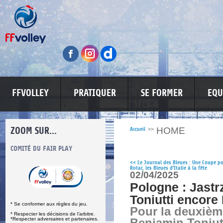
FFVOLLEY
PRATIQUER
SE FORMER
EQU
ZOOM SUR...
HOME
Accueil
>>
S
COMITÉ DU FAIR PLAY
LUTTE CONTRE LES VIOLENCES
MA PETITE
<<
Le Journal des Bleues : Une Coupe p
Rotar, les Bleues d'Italie à la fête
02/04/2025
Pologne : Jastr
Toniutti encor
* Se conformer aux règles du jeu.
Pour la deuxième
* Respecter les décisions de l’arbitre.
*Respecter adversaires et partenaires.