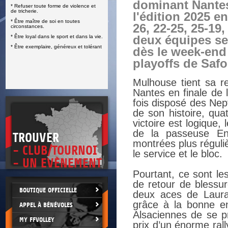
dominant Nantes
* Refuser toute forme de violence et
E
de tricherie.
l'édition 2025 en
* Être maître de soi en toutes
26, 22-25, 25-19,
circonstances.
* Être loyal dans le sport et dans la vie.
deux équipes se
* Être exemplaire, généreux et tolérant
dès le week-end
playoffs de Safo
Mulhouse tient sa r
Nantes en finale de 
fois disposé des Nep
de son histoire, qua
victoire est logique,
de la passeuse En
TROUVER
montrées plus réguli
- CLUB/TOURNOI
le service et le bloc.
- UN EVÈNEMENT
Pourtant, ce sont le
de retour de blessur
BOUTIQUE OFFICIELLE
deux aces de Laura
grâce à la bonne e
APPEL À BÉNÉVOLES
Alsaciennes de se p
MY FFVOLLEY
prix d’un énorme ral