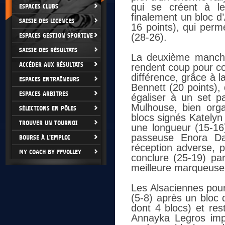
qui se créent à le
ESPACES CLUBS
finalement un bloc d
SAISIE DES LICENCES
16 points), qui perm
ESPACES GESTION SPORTIVE
(28-26).
SAISIE DES RÉSULTATS
La deuxième manche
ACCÉDER AUX RÉSULTATS
rendent coup pour cou
différence, grâce à l
ESPACES ENTRAÎNEURS
Bennett (20 points),
ESPACES ARBITRES
égaliser à un set pa
Mulhouse, bien org
SÉLECTIONS EN PÔLES
blocs signés Katelyn
TROUVER UN TOURNOI
une longueur (15-16)
passeuse Enora Dan
BOURSE À L'EMPLOI
réception adverse, p
MY COACH BY FFVOLLEY
conclure (25-19) pa
meilleure marqueuse 
Les Alsaciennes pou
(5-8) après un bloc d
dont 4 blocs) et res
Annayka Legros impe