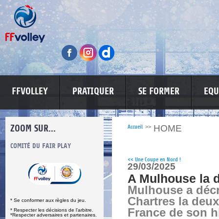
FFVOLLEY
PRATIQUER
SE FORMER
EQU
ZOOM SUR...
HOME
Accueil
>>
S
COMITÉ DU FAIR PLAY
LUTTE CONTRE LES VIOLENCES
MA PETITE
<<
Une Coupe en Nord !
29/03/2025
A Mulhouse la 
Mulhouse a déc
Chartres la deu
* Se conformer aux règles du jeu.
France de son hi
* Respecter les décisions de l’arbitre.
*Respecter adversaires et partenaires.