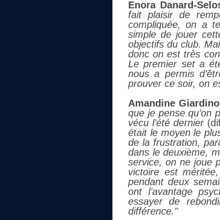
Enora Danard-Selo
fait plaisir de re
compliquée, on a te
simple de jouer cett
objectifs du club. Ma
donc on est très con
Le premier set a ét
nous a permis d’êt
prouver ce soir, on e
Amandine Giardino, 
que je pense qu’on p
vécu l’été dernier
(di
était le moyen le pl
de la frustration, pa
dans le deuxième, ma
service, on ne joue p
victoire est mérité
pendant deux semain
ont l’avantage psyc
essayer de rebondi
différence."