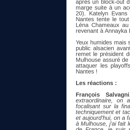
après un block-out d
marge suite à un ace
20). Katelyn Evans
Nantes tente le tou
Léna Chameaux au se
revenant à Annayka L
Yeux humides mais so
public alsacien ava
remet le président d
Mulhouse assuré de 
attaquer les playof
Nantes !
Les réactions :
François Salvagn
extraordinaire, on 
focalisant sur la f
techniquement et tac
et aujourd’hui, on a 
à Mulhouse, j’ai fai
de France, je suis 