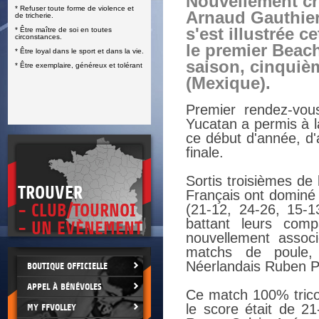
Nouvellement cré
* Refuser toute forme de violence et
E
Arnaud Gauthier
de tricherie.
s'est illustrée c
* Être maître de soi en toutes
circonstances.
le premier Beach
* Être loyal dans le sport et dans la vie.
saison, cinquiè
* Être exemplaire, généreux et tolérant
(Mexique).
Premier rendez-vou
Yucatan a permis à l
ce début d'année, d'
finale.
Sortis troisièmes de 
TROUVER
Français ont dominé p
- CLUB/TOURNOI
(21-12, 24-26, 15-1
battant leurs comp
- UN EVÈNEMENT
nouvellement associ
matchs de poule,
Néerlandais Ruben 
BOUTIQUE OFFICIELLE
APPEL À BÉNÉVOLES
Ce match 100% tricol
le score était de 2
MY FFVOLLEY