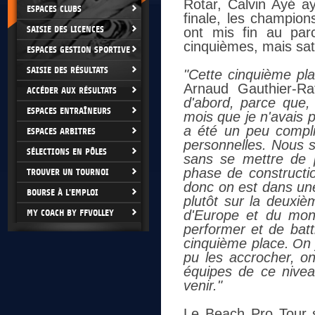
Rotar, Calvin Ayé a
ESPACES CLUBS
finale, les champio
SAISIE DES LICENCES
ont mis fin au par
cinquièmes, mais sati
ESPACES GESTION SPORTIVE
SAISIE DES RÉSULTATS
"Cette cinquième plac
Arnaud Gauthier-Ra
ACCÉDER AUX RÉSULTATS
d'abord, parce que,
ESPACES ENTRAÎNEURS
mois que je n'avais 
a été un peu compli
ESPACES ARBITRES
personnelles. Nous s
SÉLECTIONS EN PÔLES
sans se mettre de p
phase de construction
TROUVER UN TOURNOI
donc on est dans une 
BOURSE À L'EMPLOI
plutôt sur la deuxi
MY COACH BY FFVOLLEY
d'Europe et du mon
performer et de batt
cinquième place.
n
O
pu les accrocher, on
équipes de ce niveau
venir."
Le Beach Pro Tour s