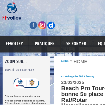
FFVOLLEY
PRATIQUER
SE FORMER
EQU
ZOOM SUR...
HOME
Accueil
>>
S
COMITÉ DU FAIR PLAY
LUTTE CONTRE LES VIOLENCES
MA PETITE
<<
Héritage des JOP à Taverny
23/03/2025
Beach Pro Tour
bonne 5e place 
* Se conformer aux règles du jeu.
Rat/Rotar
* Respecter les décisions de l’arbitre.
*Respecter adversaires et partenaires.