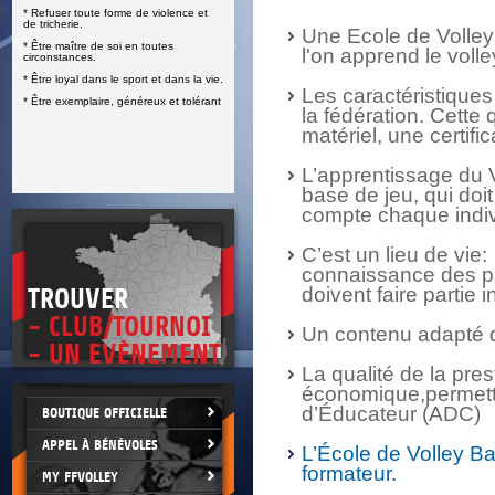
* Refuser toute forme de violence et
E
de tricherie.
Une Ecole de Volley 
* Être maître de soi en toutes
l'on apprend le volle
circonstances.
* Être loyal dans le sport et dans la vie.
Les caractéristiques
* Être exemplaire, généreux et tolérant
la fédération. Cette 
matériel, une certif
L’apprentissage du V
base de jeu, qui doi
compte chaque indiv
C’est un lieu de vie:
connaissance des pri
doivent faire partie
TROUVER
- CLUB/TOURNOI
Un contenu adapté d
- UN EVÈNEMENT
La qualité de la pres
économique,permetta
d’Éducateur (ADC)
BOUTIQUE OFFICIELLE
APPEL À BÉNÉVOLES
L’École de Volley Ba
formateur.
MY FFVOLLEY