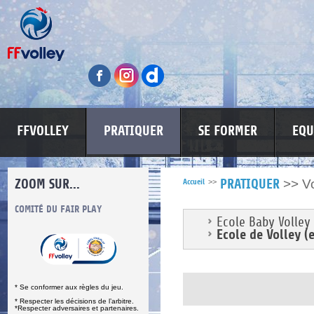
FFVOLLEY
PRATIQUER
SE FORMER
EQU
ZOOM SUR...
>>
V
Accueil
>>
PRATIQUER
S
COMITÉ DU FAIR PLAY
LUTTE CONTRE LES VIOLENCES
MA PETITE
Ecole Baby Volley 
Ecole de Volley (
* Se conformer aux règles du jeu.
* Respecter les décisions de l’arbitre.
*Respecter adversaires et partenaires.