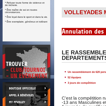
* Refuser toute forme de violence et
E
de tricherie.
* Être maître de soi en toutes
VOLLEYADES M
circonstances.
* Être loyal dans le sport et dans la vie.
* Être exemplaire, généreux et tolérant
Annulation des
LE RASSEMBLE
DEPARTEMENTS
TROUVER
- CLUB/TOURNOI
Un rassemblement de 620 per
- UN EVÈNEMENT
52 équipes
3 jours de compétition
BOUTIQUE OFFICIELLE
APPEL À BÉNÉVOLES
C'est la compétition 
-13 ans Masculines e
MY FFVOLLEY