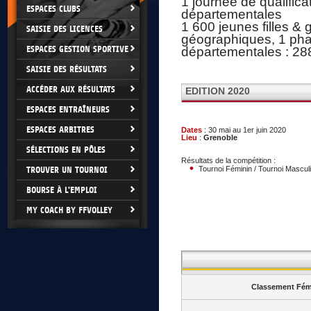
1 journée de qualifica
ESPACES CLUBS
départementales
1 600 jeunes filles &
SAISIE DES LICENCES
géographiques, 1 phas
ESPACES GESTION SPORTIVE
départementales : 288
SAISIE DES RÉSULTATS
ACCÉDER AUX RÉSULTATS
EDITION 2020
ESPACES ENTRAÎNEURS
ESPACES ARBITRES
Dates
: 30 mai au 1er juin 2020
Lieu
:
Grenoble
SÉLECTIONS EN PÔLES
Résultats de la compétition :
TROUVER UN TOURNOI
Tournoi Féminin / Tournoi Mascul
BOURSE À L'EMPLOI
MY COACH BY FFVOLLEY
Classement Fém