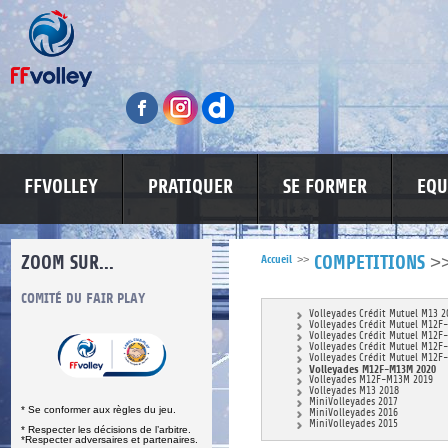
FFVOLLEY
PRATIQUER
SE FORMER
EQU
ZOOM SUR...
>
Accueil
>>
COMPETITIONS
S
COMITÉ DU FAIR PLAY
LUTTE CONTRE LES VIOLENCES
MA PETITE
Volleyades Crédit Mutuel M13 2
Volleyades Crédit Mutuel M12F
Volleyades Crédit Mutuel M12F
Volleyades Crédit Mutuel M12F
Volleyades Crédit Mutuel M12F
Volleyades M12F-M13M 2020
Volleyades M12F-M13M 2019
Volleyades M13 2018
MiniVolleyades 2017
* Se conformer aux règles du jeu.
MiniVolleyades 2016
MiniVolleyades 2015
* Respecter les décisions de l’arbitre.
*Respecter adversaires et partenaires.