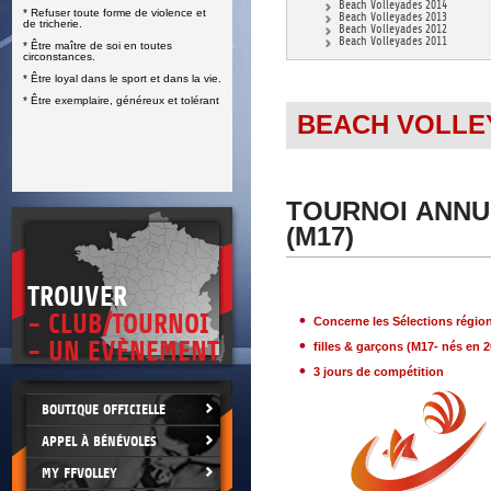
Beach Volleyades 2014
* Refuser toute forme de violence et
E
Beach Volleyades 2013
de tricherie.
Beach Volleyades 2012
Beach Volleyades 2011
* Être maître de soi en toutes
circonstances.
* Être loyal dans le sport et dans la vie.
* Être exemplaire, généreux et tolérant
BEACH VOLLE
TOURNOI ANNU
(M17)
TROUVER
- CLUB/TOURNOI
Concerne les Sélections région
- UN EVÈNEMENT
filles & garçons (M17- nés en 2
3 jours de compétition
BOUTIQUE OFFICIELLE
APPEL À BÉNÉVOLES
MY FFVOLLEY