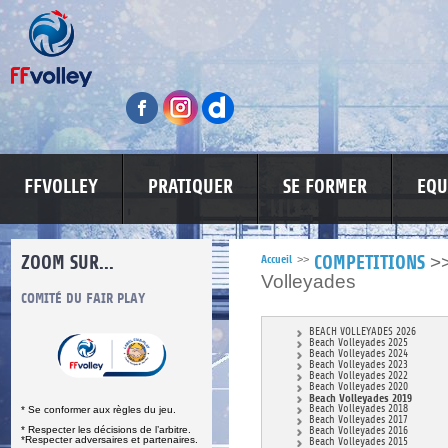
FFVOLLEY
PRATIQUER
SE FORMER
EQU
ZOOM SUR...
>
Accueil
>>
COMPETITIONS
Volleyades
S
COMITÉ DU FAIR PLAY
LUTTE CONTRE LES VIOLENCES
MA PETITE
BEACH VOLLEYADES 2026
Beach Volleyades 2025
Beach Volleyades 2024
Beach Volleyades 2023
Beach Volleyades 2022
Beach Volleyades 2020
Beach Volleyades 2019
Beach Volleyades 2018
* Se conformer aux règles du jeu.
Beach Volleyades 2017
* Respecter les décisions de l’arbitre.
Beach Volleyades 2016
*Respecter adversaires et partenaires.
Beach Volleyades 2015