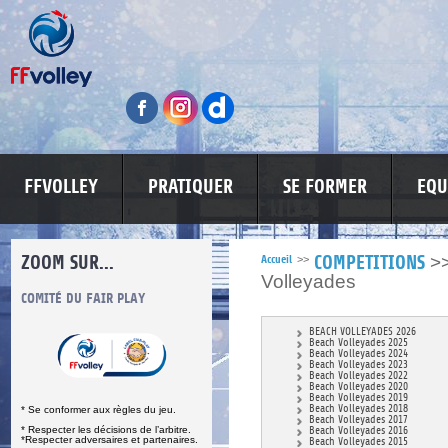
FFVOLLEY
PRATIQUER
SE FORMER
EQU
ZOOM SUR...
>
Accueil
>>
COMPETITIONS
Volleyades
S
COMITÉ DU FAIR PLAY
LUTTE CONTRE LES VIOLENCES
MA PETITE
BEACH VOLLEYADES 2026
Beach Volleyades 2025
Beach Volleyades 2024
Beach Volleyades 2023
Beach Volleyades 2022
Beach Volleyades 2020
Beach Volleyades 2019
Beach Volleyades 2018
* Se conformer aux règles du jeu.
Beach Volleyades 2017
* Respecter les décisions de l’arbitre.
Beach Volleyades 2016
*Respecter adversaires et partenaires.
Beach Volleyades 2015