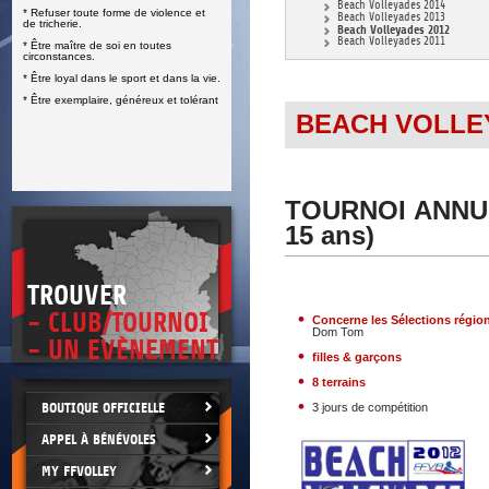
Beach Volleyades 2014
* Refuser toute forme de violence et
E
Beach Volleyades 2013
de tricherie.
Beach Volleyades 2012
Beach Volleyades 2011
* Être maître de soi en toutes
circonstances.
* Être loyal dans le sport et dans la vie.
* Être exemplaire, généreux et tolérant
BEACH VOLLE
TOURNOI ANNUE
15 ans)
TROUVER
- CLUB/TOURNOI
Concerne les Sélections régio
Dom Tom
- UN EVÈNEMENT
filles & garçons
8 terrains
BOUTIQUE OFFICIELLE
3 jours de compétition
APPEL À BÉNÉVOLES
MY FFVOLLEY