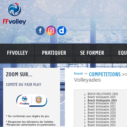
FFVOLLEY
PRATIQUER
SE FORMER
EQU
ZOOM SUR...
>
Accueil
>>
COMPETITIONS
Volleyades
S
COMITÉ DU FAIR PLAY
LUTTE CONTRE LES VIOLENCES
MA PETITE
BEACH VOLLEYADES 2026
Beach Volleyades 2025
Beach Volleyades 2024
Beach Volleyades 2023
Beach Volleyades 2022
Beach Volleyades 2020
Beach Volleyades 2019
Beach Volleyades 2018
* Se conformer aux règles du jeu.
Beach Volleyades 2017
* Respecter les décisions de l’arbitre.
Beach Volleyades 2016
*Respecter adversaires et partenaires.
Beach Volleyades 2015