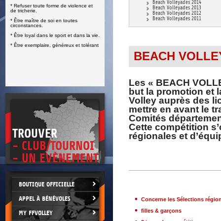
Beach Volleyades 2014
* Refuser toute forme de violence et
E
Beach Volleyades 2013
de tricherie.
Beach Volleyades 2012
Beach Volleyades 2011
* Être maître de soi en toutes
circonstances.
* Être loyal dans le sport et dans la vie.
* Être exemplaire, généreux et tolérant
BEACH VOLLE
Les « BEACH VOLLEY
but la promotion et 
Volley auprès des l
mettre en avant le t
Comités département
Cette compétition s
TROUVER
régionales et d’équi
- CLUB/TOURNOI
- UN EVÈNEMENT
BOUTIQUE OFFICIELLE
APPEL À BÉNÉVOLES
Concerne les Sélections région
filles & garçons
MY FFVOLLEY