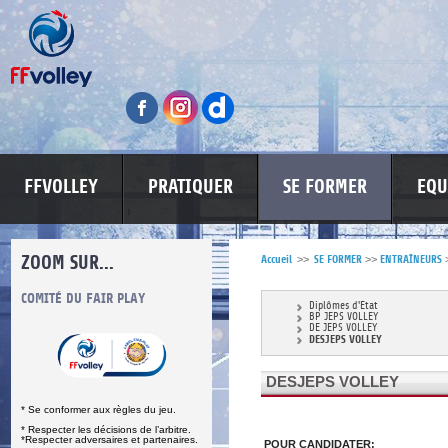
FFVOLLEY
PRATIQUER
SE FORMER
EQU
ZOOM SUR...
Accueil
>>
SE FORMER
>>
ENTRAÎNEURS
S
COMITÉ DU FAIR PLAY
LUTTE CONTRE LES VIOLENCES
MA PETITE
Diplômes d'Etat
BP JEPS VOLLEY
DE JEPS VOLLEY
DESJEPS VOLLEY
DESJEPS VOLLEY
* Se conformer aux règles du jeu.
* Respecter les décisions de l’arbitre.
*Respecter adversaires et partenaires.
POUR CANDIDATER: