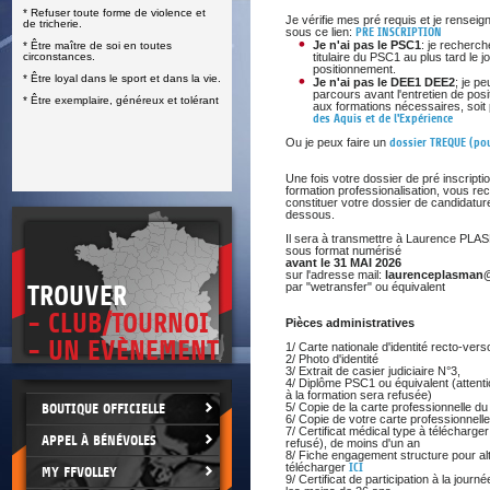
* Refuser toute forme de violence et
E
Je vérifie mes pré requis et je renseign
de tricherie.
sous ce lien:
PRE INSCRIPTION
Je n'ai pas le PSC1
: je recherc
* Être maître de soi en toutes
circonstances.
titulaire du PSC1 au plus tard le jo
positionnement.
* Être loyal dans le sport et dans la vie.
Je n'ai pas le DEE1 DEE2
; je p
parcours avant l'entretien de posi
* Être exemplaire, généreux et tolérant
aux formations nécessaires, soit
des Aquis et de l'Expérience
Ou je peux faire un
dossier TREQUE (pou
Une fois votre dossier de pré inscripti
formation professionalisation, vous rec
constituer votre dossier de candidatu
dessous.
Il sera à transmettre à Laurence PL
sous format numérisé
avant le 31 MAI 2026
sur l'adresse mail:
laurenceplasman
par "wetransfer" ou équivalent
TROUVER
- CLUB/TOURNOI
Pièces administratives
- UN EVÈNEMENT
1/ Carte nationale d'identité recto-ver
2/ Photo d'identité
3/ Extrait de casier judiciaire N°3,
4/ Diplôme PSC1 ou équivalent (attention
à la formation sera refusée)
BOUTIQUE OFFICIELLE
5/ Copie de la carte professionnelle du 
6/ Copie de votre carte professionnelle
7/ Certificat médical type à télécharger
APPEL À BÉNÉVOLES
refusé), de moins d'un an
8/ Fiche engagement structure pour a
télécharger
ICI
MY FFVOLLEY
9/ Certificat de participation à la jour