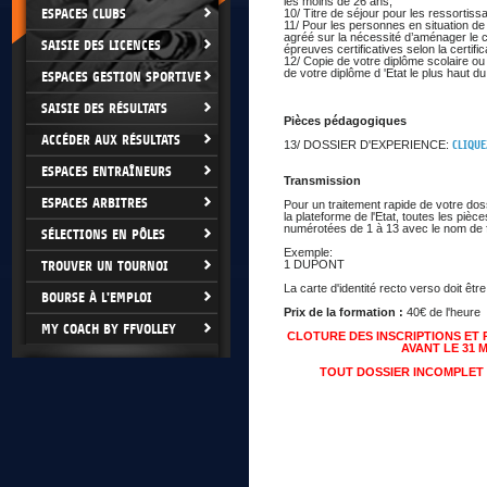
les moins de 26 ans,
ESPACES CLUBS
10/ Titre de séjour pour les ressortiss
11/ Pour les personnes en situation de
agréé sur la nécessité d’aménager le c
SAISIE DES LICENCES
épreuves certificatives selon la certific
12/ Copie de votre diplôme scolaire ou 
de votre diplôme d 'Etat le plus haut du
ESPACES GESTION SPORTIVE
SAISIE DES RÉSULTATS
Pièces pédagogiques
ACCÉDER AUX RÉSULTATS
13/ DOSSIER D'EXPERIENCE:
CLIQUE
ESPACES ENTRAÎNEURS
Transmission
ESPACES ARBITRES
Pour un traitement rapide de votre dossi
la plateforme de l'Etat, toutes les pièc
numérotées de 1 à 13 avec le nom de f
SÉLECTIONS EN PÔLES
Exemple:
TROUVER UN TOURNOI
1 DUPONT
La carte d'identité recto verso doit ê
BOURSE À L'EMPLOI
Prix de la formation :
40€ de l'heure
MY COACH BY FFVOLLEY
CLOTURE DES INSCRIPTIONS ET 
AVANT LE 31 M
TOUT DOSSIER INCOMPLET 