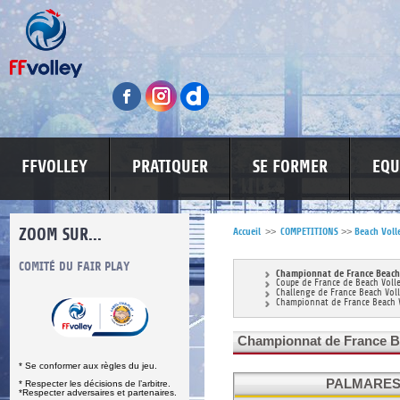
FFVOLLEY
PRATIQUER
SE FORMER
EQU
ZOOM SUR...
Accueil
>>
COMPETITIONS
>>
Beach Voll
S
COMITÉ DU FAIR PLAY
LUTTE CONTRE LES VIOLENCES
MA PETITE
Championnat de France Beach 
Coupe de France de Beach Voll
Challenge de France Beach Vol
Championnat de France Beach 
Championnat de France B
* Se conformer aux règles du jeu.
PALMARES
* Respecter les décisions de l’arbitre.
*Respecter adversaires et partenaires.