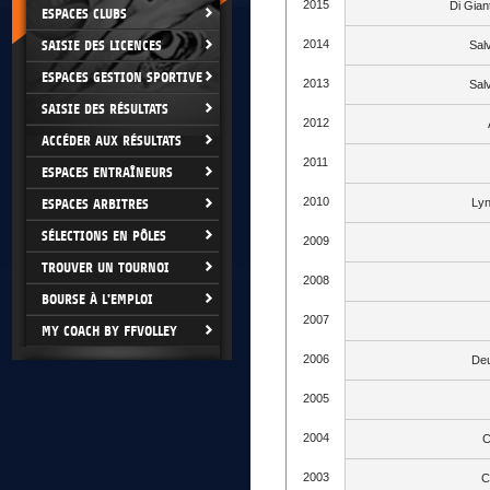
2015
Di Gia
ESPACES CLUBS
SAISIE DES LICENCES
2014
Sal
ESPACES GESTION SPORTIVE
2013
Sal
SAISIE DES RÉSULTATS
2012
ACCÉDER AUX RÉSULTATS
2011
ESPACES ENTRAÎNEURS
2010
ESPACES ARBITRES
Lyn
SÉLECTIONS EN PÔLES
2009
TROUVER UN TOURNOI
2008
BOURSE À L'EMPLOI
2007
MY COACH BY FFVOLLEY
2006
Deu
2005
2004
C
2003
C