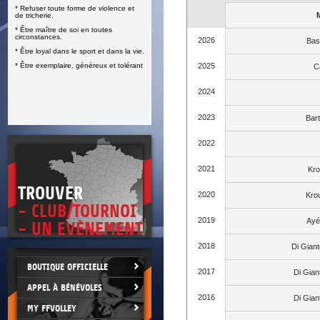
* Refuser toute forme de violence et
E
de tricherie.
* Être maître de soi en toutes
circonstances.
2026
Bas
* Être loyal dans le sport et dans la vie.
* Être exemplaire, généreux et tolérant
2025
C
2024
2023
Bar
2022
2021
Kro
TROUVER
2020
Kro
- CLUB/TOURNOI
2019
Ayé
- UN EVÈNEMENT
2018
Di Gian
BOUTIQUE OFFICIELLE
2017
Di Gia
APPEL À BÉNÉVOLES
2016
Di Gia
MY FFVOLLEY