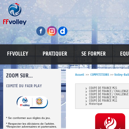
FFVOLLEY
PRATIQUER
SE FORMER
EQU
ZOOM SUR...
Accueil
>>
COMPETITIONS
>>
Volley-Ball
S
COMITÉ DU FAIR PLAY
LUTTE CONTRE LES VIOLENCES
MA PETITE
COUPE DE FRANCE M21
COUPE DE FRANCE / CHALLENGE
COUPE DE FRANCE / CHALLENGE
COUPE DE FRANCE M13
COUPE DE FRANCE M11
Historique
* Se conformer aux règles du jeu.
* Respecter les décisions de l’arbitre.
*Respecter adversaires et partenaires.