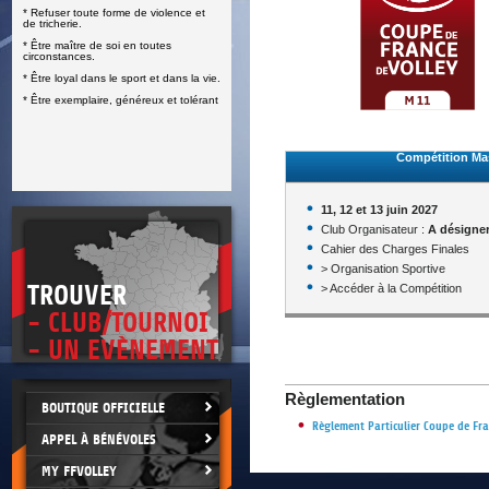
* Refuser toute forme de violence et
E
de tricherie.
* Être maître de soi en toutes
circonstances.
* Être loyal dans le sport et dans la vie.
* Être exemplaire, généreux et tolérant
Compétition Ma
11, 12 et 13 juin 2027
Club Organisateur :
A désigne
Cahier des Charges Finales
> Organisation Sportive
TROUVER
> Accéder à la Compétition
- CLUB/TOURNOI
- UN EVÈNEMENT
Règlementation
BOUTIQUE OFFICIELLE
Règlement Particulier Coupe de Fra
APPEL À BÉNÉVOLES
MY FFVOLLEY