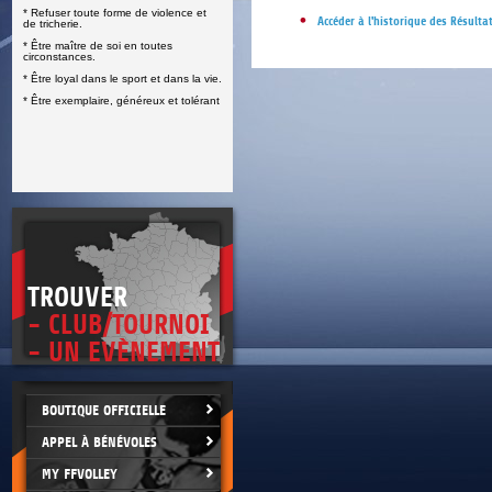
* Refuser toute forme de violence et
E
Accéder à l'historique des Résulta
de tricherie.
* Être maître de soi en toutes
circonstances.
* Être loyal dans le sport et dans la vie.
* Être exemplaire, généreux et tolérant
TROUVER
- CLUB/TOURNOI
- UN EVÈNEMENT
BOUTIQUE OFFICIELLE
APPEL À BÉNÉVOLES
MY FFVOLLEY