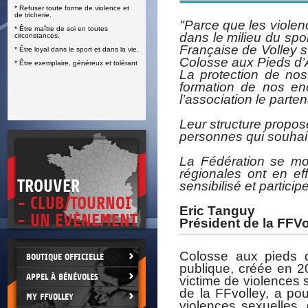
* Refuser toute forme de violence et
E
de tricherie.
"Parce que les violenc
* Être maître de soi en toutes
dans le milieu du spo
circonstances.
Française de Volley s
* Être loyal dans le sport et dans la vie.
Colosse aux Pieds d’A
* Être exemplaire, généreux et tolérant
La protection de nos 
formation de nos en
l’association le parte
Leur structure propose
personnes qui souhai
La Fédération se mobi
régionales ont en eff
TROUVER
sensibilisé et particip
- CLUB/TOURNOI
Eric Tanguy
- UN EVÈNEMENT
Président de la FFVo
Colosse aux pieds d’
BOUTIQUE OFFICIELLE
publique, créée en 
APPEL À BÉNÉVOLES
victime de violences 
de la FFvolley, a pou
MY FFVOLLEY
violences sexuelles, 