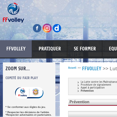
FFVOLLEY
PRATIQUER
SE FORMER
EQU
ZOOM SUR...
>>
Lut
Accueil
>>
FFVOLLEY
S
COMITÉ DU FAIR PLAY
LUTTE CONTRE LES VIOLENCES
MA PETITE
La Lutte contre les Maltraitanc
Procédure de signalement
Appel à participation
Prévention
Prévention
* Se conformer aux règles du jeu.
* Respecter les décisions de l’arbitre.
*Respecter adversaires et partenaires.